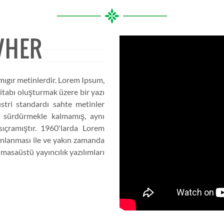
VHER
mıgır metinlerdir. Lorem Ipsum,
itabı oluşturmak üzere bir yazı
üstri standardı sahte metinler
nı sürdürmekle kalmamış, aynı
ıçramıştır. 1960'larda Lorem
yınlanması ile ve yakın zamanda
asaüstü yayıncılık yazılımları