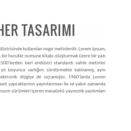
HER TASARIMI
düstrisinde kullanılan mıgır metinlerdir. Lorem Ipsum,
 bir hurufat numune kitabı oluşturmak üzere bir yazı
ı 1500'lerden beri endüstri standardı sahte metinler
z yıl boyunca varlığını sürdürmekle kalmamış, aynı
tronik dizgiye de sıçramıştır. 1960'larda Lorem
aset yapraklarının yayınlanması ile ve yakın zamanda
sum sürümleri içeren masaüstü yayıncılık yazılımları