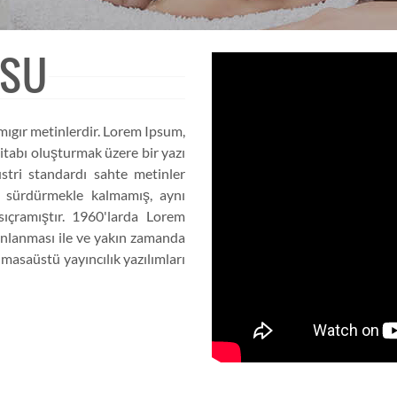
RSU
mıgır metinlerdir. Lorem Ipsum,
itabı oluşturmak üzere bir yazı
üstri standardı sahte metinler
nı sürdürmekle kalmamış, aynı
ıçramıştır. 1960'larda Lorem
yınlanması ile ve yakın zamanda
asaüstü yayıncılık yazılımları