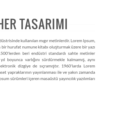
HER TASARIMI
düstrisinde kullanılan mıgır metinlerdir. Lorem Ipsum,
 bir hurufat numune kitabı oluşturmak üzere bir yazı
ı 1500'lerden beri endüstri standardı sahte metinler
z yıl boyunca varlığını sürdürmekle kalmamış, aynı
tronik dizgiye de sıçramıştır. 1960'larda Lorem
aset yapraklarının yayınlanması ile ve yakın zamanda
sum sürümleri içeren masaüstü yayıncılık yazılımları